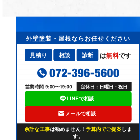
外壁塗装・屋根ならお任せください
は
無料
です
見積り
相談
診断
営業時間 9:00〜19:00
定休日：日曜日・祝日
LINEで相談
メールで相談
余計な工事
は勧めません！
予算内でご提案
しま
す。