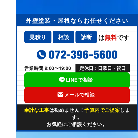
外壁塗装・屋根ならお任せください
は
無料
です
見積り
相談
診断
営業時間 9:00〜19:00
定休日：日曜日・祝日
LINEで相談
メールで相談
余計な工事
は勧めません！
予算内でご提案
しま
す。
お気軽にご相談ください。